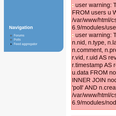
user warning: T
FROM users u W
/var/www/html/c
6.9/modules/use
Navigation
user warning: T
Forums
Polls
n.nid, n.type, n.
Feed aggregator
n.comment, n.pro
r.vid, r.uid AS rev
r.timestamp AS r
u.data FROM nod
INNER JOIN node
'poll' AND n.cre
/var/www/html/c
6.9/modules/nod