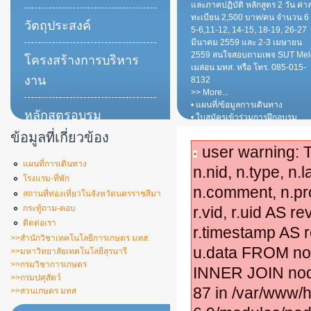
และภาคปฏิบัติ หลักสูตร 2 วัน ค่า
ทะเบียน 2,500 บาท/คน จำนวน 6 ร
วัตถุประสงค์
5-6,11-12, 14-15, 18-19, 26-27
มีนาคม 2559 และ 2-3 เมษายน
2559 สนใจสอบถามเพจ SUT Mel
โครงสร้างการบริหาร
เมล่อน มทส. หรือ โทร. 085-015-
งาน
8132
>> More...
• แผนที่/ข้อมูลการเดินทาง
หลักสูตรอบรม
• ใบสมัครเข้าร่วมการฝึกอบรม
ข้อมูลที่เกี่ยวข้อง
ความรู้เผยแพร่
user warning: T
แผนที่การเดินทาง
n.nid, n.type, n.
โรงแรม-ที่พัก
n.comment, n.pro
สถานที่ท่องเที่ยวในจังหวัดนครราชสีมา
r.vid, r.uid AS rev
กระทู้ถาม-ตอบ
ติดต่อเรา
r.timestamp AS r
>>สำนักวิชาเทคโนโลยีการเกษตร มทส.
u.data FROM nod
>>มหาวิทยาลัยเทคโนโลยีสุรนารี
>>กรมวิชาการเกษตร
INNER JOIN node
>>กรมปศุสัตว์
87 in /var/www/h
>>สวนเกษตร มทส
orld