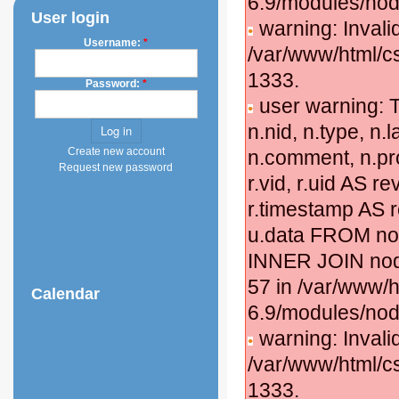
6.9/modules/nod
User login
warning: Invali
Username:
*
/var/www/html/c
1333.
Password:
*
user warning: T
n.nid, n.type, n.
Create new account
n.comment, n.pro
Request new password
r.vid, r.uid AS rev
r.timestamp AS r
u.data FROM nod
INNER JOIN node
57 in /var/www/h
Calendar
6.9/modules/nod
warning: Invali
/var/www/html/c
1333.